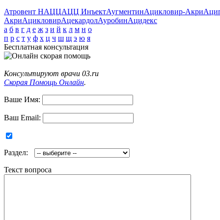
Атровент Н
АЦЦ
АЦЦ Инъект
Аугментин
Ацикловир-Акри
Аци
Акри
Ацикловир
Ацекардол
Ауробин
Ацидекс
а
б
в
г
д
е
ж
з
и
й
к
л
м
н
о
п
р
с
т
у
ф
х
ц
ч
ш
щ
э
ю
я
Бесплатная консультация
Консультируют врачи 03.ru
Скорая Помощь Онлайн
.
Ваше Имя:
Ваш Email:
Раздел:
Текст вопроса