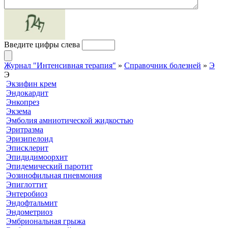
Введите цифры слева
Журнал "Интенсивная терапия"
»
Справочник болезней
»
Э
Э
Экзифин крем
Эндокардит
Энкопрез
Экзема
Эмболия амниотической жидкостью
Эритразма
Эризипелоид
Эписклерит
Эпидидимоорхит
Эпидемический паротит
Эозинофильная пневмония
Эпиглоттит
Энтеробиоз
Эндофтальмит
Эндометриоз
Эмбриональная грыжа