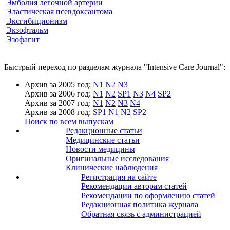
Эмболия легочной артерии
Эластическая псевдоксантома
Эксгибиционизм
Экзофтальм
Эзофагит
Быстрый переход по разделам журнала "Intensive Care Journal":
Архив за 2005 год:
N1
N2
N3
Архив за 2006 год:
N1
N2
SP1
N3
N4
SP2
Архив за 2007 год:
N1
N2
N3
N4
Архив за 2008 год:
SP1
N1
N2
SP2
Поиск по всем выпускам
Редакционные статьи
Медицинские статьи
Новости медицины
Оригинальные исследования
Клинические наблюдения
Регистрация на сайте
Рекомендации авторам статей
Рекомендации по оформлению статей
Редакционная политика журнала
Обратная связь с администрацией