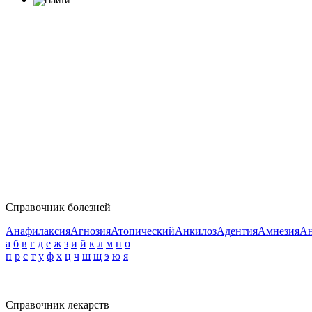
Справочник болезней
Анафилаксия
Агнозия
Атопический
Анкилоз
Адентия
Амнезия
Ан
а
б
в
г
д
е
ж
з
и
й
к
л
м
н
о
п
р
с
т
у
ф
х
ц
ч
ш
щ
э
ю
я
Справочник лекарств