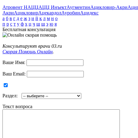
Атровент Н
АЦЦ
АЦЦ Инъект
Аугментин
Ацикловир-Акри
Аци
Акри
Ацикловир
Ацекардол
Ауробин
Ацидекс
а
б
в
г
д
е
ж
з
и
й
к
л
м
н
о
п
р
с
т
у
ф
х
ц
ч
ш
щ
э
ю
я
Бесплатная консультация
Консультируют врачи 03.ru
Скорая Помощь Онлайн
.
Ваше Имя:
Ваш Email:
Раздел:
Текст вопроса