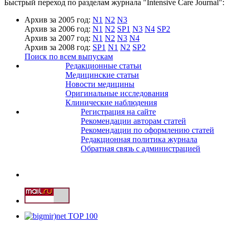
Быстрый переход по разделам журнала "Intensive Care Journal":
Архив за 2005 год:
N1
N2
N3
Архив за 2006 год:
N1
N2
SP1
N3
N4
SP2
Архив за 2007 год:
N1
N2
N3
N4
Архив за 2008 год:
SP1
N1
N2
SP2
Поиск по всем выпускам
Редакционные статьи
Медицинские статьи
Новости медицины
Оригинальные исследования
Клинические наблюдения
Регистрация на сайте
Рекомендации авторам статей
Рекомендации по оформлению статей
Редакционная политика журнала
Обратная связь с администрацией