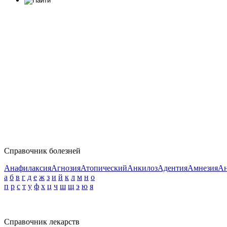
Справочник болезней
Анафилаксия
Агнозия
Атопический
Анкилоз
Адентия
Амнезия
Ан
а
б
в
г
д
е
ж
з
и
й
к
л
м
н
о
п
р
с
т
у
ф
х
ц
ч
ш
щ
э
ю
я
Справочник лекарств