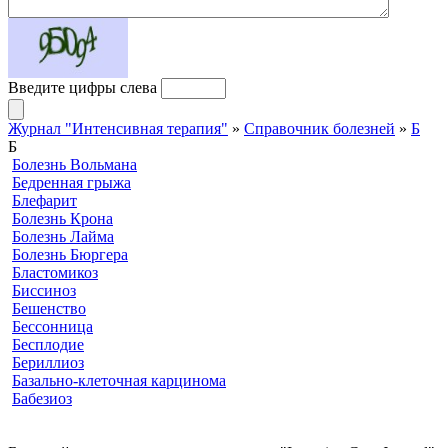
Введите цифры слева
Журнал "Интенсивная терапия"
»
Справочник болезней
»
Б
Б
Болезнь Вольмана
Бедренная грыжа
Блефарит
Болезнь Крона
Болезнь Лайма
Болезнь Бюргера
Бластомикоз
Биссиноз
Бешенство
Бессонница
Бесплодие
Бериллиоз
Базально-клеточная карцинома
Бабезиоз