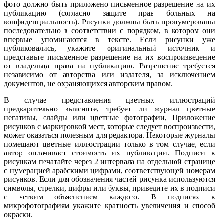
фото должно быть приложено письменное разрешение на их
публикацию (согласно защите прав больных на
конфиденциальность). Рисунки должны быть пронумерованы
последовательно в соответствии с порядком, в котором они
впервые упоминаются в тексте. Если рисунки уже
публиковались, укажите оригинальный источник и
представьте письменное разрешение на их воспроизведение
от владельца права на публикацию. Разрешение требуется
независимо от авторства или издателя, за исключением
документов, не охраняющихся авторским правом.
В случае представления цветных иллюстраций
предварительно выясните, требует ли журнал цветные
негативы, слайды или цветные фотографии, Приложение
рисунков с маркировкой мест, которые следует воспроизвести,
может оказаться полезным для редактора. Некоторые журналы
помещают цветные иллюстрации только в том случае, если
автор оплачивает стоимость их публикации. Подписи к
рисункам печатайте через 2 интервала на отдельной странице
с нумерацией арабскими цифрами, соответствующей номерам
рисунков. Если для обозначения частей рисунка используются
символы, стрелки, цифры или буквы, приведите их в подписи
с четким объяснением каждого. В подписях к
микрофотографиям укажите кратность увеличения и способ
окраски.