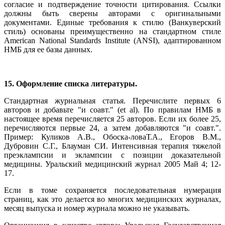
согласие и подтверждение точности цитирования. Ссылки
должны быть сверены авторами с оригинальными
документами. Единые требования к стилю (Ванкуверский
стиль) основаны преимущественно на стандартном стиле
American National Standards Institute (ANSI), адаптированном
НМБ для ее базы данных.
15. Оформление списка литературы.
Стандартная журнальная статья. Перечислите первых 6
авторов и добавьте "и соавт." (et al). По правилам НМБ в
настоящее время перечисляется 25 авторов. Если их более 25,
перечисляются первые 24, а затем добавляются "и соавт.".
Пример: Куликов А.В., Обоска-ловаТ.А., Егоров В.М.,
Дубровин С.Г., Блауман СИ. Интенсивная терапия тяжелой
преэклампсии и эклампсии с позиции доказательной
медицины. Уральский медицинский журнал 2005 Май 4; 12-
17.
Если в томе сохраняется последовательная нумерация
страниц, как это делается во многих медицинских журналах,
месяц выпуска и номер журнала можно не указывать.