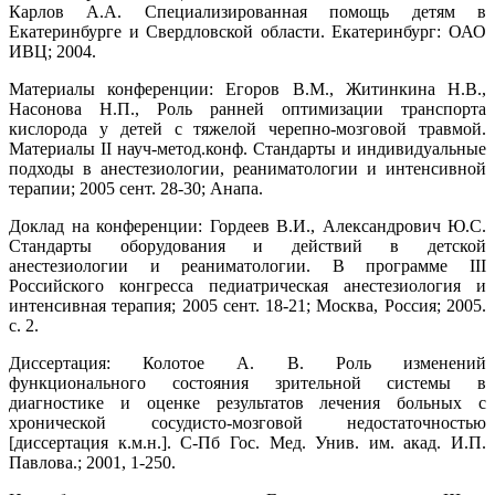
Карлов А.А. Специализированная помощь детям в
Екатеринбурге и Свердловской области. Екатеринбург: ОАО
ИВЦ; 2004.
Материалы конференции: Егоров В.М., Житинкина Н.В.,
Насонова Н.П., Роль ранней оптимизации транспорта
кислорода у детей с тяжелой черепно-мозговой травмой.
Материалы II науч-метод.конф. Стандарты и индивидуальные
подходы в анестезиологии, реаниматологии и интенсивной
терапии; 2005 сент. 28-30; Анапа.
Доклад на конференции: Гордеев В.И., Александрович Ю.С.
Стандарты оборудования и действий в детской
анестезиологии и реаниматологии. В программе III
Российского конгресса педиатрическая анестезиология и
интенсивная терапия; 2005 сент. 18-21; Москва, Россия; 2005.
с. 2.
Диссертация: Колотое А. В. Роль изменений
функционального состояния зрительной системы в
диагностике и оценке результатов лечения больных с
хронической сосудисто-мозговой недостаточностью
[диссертация к.м.н.]. С-Пб Гос. Мед. Унив. им. акад. И.П.
Павлова.; 2001, 1-250.