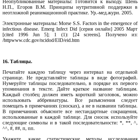
Неопубликованные материалы: Готовится к выходу. Шень
Н.П., Егоров В.М. Принципы нутритивной поддержки в
неотложной реанимационной практике. Ур.-мед.журн. 2005.
Электронные материалы: Morse S.S. Factors in the emergence of
infectious disease. Emerg Infect Did [серия онлайн] 2005 Март
[cited 1996 Jun 5]; 1 (1): [24 screens]. Получено из:
/httpwww.cdc.gov/ncidod/EID/eid.htm
16. Таблицы.
Печатайте каждую таблицу через интервал на отдельной
странице. Не представляйте таблицы в виде фотографий.
Нумеруйте таблицы последовательно, в порядке их первого
упоминания в тексте. Дайте краткое название таблицам.
Каждый столбец должен иметь короткий заголовок, можно
использовать аббревиатуры. Все разъяснения следует
помещать в примечаниях (сносках), а не в названии таблицы.
В примечаниях объясните все нестандартные сокращения,
использованные в каждой таблице. Для сносок используйте
следующие символы и в такой последовательности: *, **, ^,
^^, #, ##, п, пп.
Укажите, какие статистические методы исследования