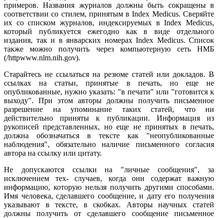
примеров. Названия журналов должны быть сокращены в
соответствии со стилем, принятым в Index Medicus. Сверяйте
их со списком журналов, индексируемых в Index Medicus,
который публикуется ежегодно как в виде отдельного
издания, так и в январских номерах Index Medicus. Список
также можно получить через компьютерную сеть НМБ
(/httpwww.nlm.nih.gov).
Старайтесь не ссылаться на резюме статей или докладов. В
ссылках на статьи, принятые в печать, но еще не
опубликованные, нужно указать: "в печати" или "готовится к
выходу". При этом авторы должны получить письменное
разрешение на упоминание таких статей, что ни
действительно приняты к публикации. Информация из
рукописей представленных, но еще не принятых в печать,
должна обозначаться в тексте как "неопубликованные
наблюдения", обязательно наличие письменного согласия
автора на ссылку или цитату.
Не допускаются ссылки на "личные сообщения", за
исключением тех- случаев, когда они содержат важную
информацию, которую нельзя получить другими способами.
Имя человека, сделавшего сообщение, и дату его получения
указывают в тексте, в скобках. Авторы научных статей
должны получить от сделавшего сообщение письменное