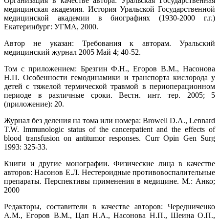
Организация в качестве автора: Уральская Государственная
медицинская академия. История Уральской Государственной
медицинской академии в биографиях (1930-2000 г.г.)
Екатеринбург: УГМА, 2000.
Автор не указан: Требования к авторам. Уральский
медицинский журнал 2005 Май 4; 40-52.
Том с приложением: Брезгин Ф.Н., Егоров В.М., Насонова
Н.П. Особенности гемодинамики и транспорта кислорода у
детей с тяжелой термической травмой в периоперационном
периоде в различные сроки. Вестн. инт. тер. 2005; 5
(приложение): 20.
Журнал без деления на тома или номера: Browell D.A., Lennard
T.W. Immunologic status of the cancerpatient and the effects of
blood transfusion on antitumor responses. Curr Opin Gen Surg
1993: 325-33.
Книги и другие монографии. Физические лица в качестве
авторов: Насонов Е.Л. Нестероидные противовоспалительные
препараты. Перспективы применения в медицине. М.: Анко;
2000
Редакторы, составители в качестве авторов: Чередниченко
A.M., Егоров В.М., Цап Н.А., Насонова Н.П., Шеина О.П.,