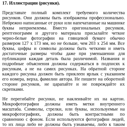
17. Иллюстрации (рисунки).
Представьте полный комплект требуемого количества
рисунков. Они должны быть изображены профессионально.
Небрежно написанные от руки или напечатанные на машинке
буквы неприемлемы. Вместо оригинальных рисунков,
рентгенограмм и другого материала присылайте четкие
черно-белые фотографии на глянцевой бумаге обычно
размером 127 х 173 мм, но не больше, чем 203 х 254 мм. Все
буквы, цифры и символы должны быть четкими и иметь
достаточные размеры чтобы даже при уменьшении для
публикации каждая деталь была различимой. Названия и
подробные объяснения должны содержаться в подписях к
рисункам, а не на самих рисунках. На обратной стороне
каждого рисунка должен быть приклеен ярлык с указанием
его номера, верха, фамилии автора. Не пишите на оборотной
стороне рисунков, не царапайте и не повреждайте их
скрепками.
Не перегибайте рисунки, не наклеивайте их на картон.
Микрофотографии должны иметь метки внутреннего
масштаба. Символы, стрелки, или буквы, используемые на
микрофотографиях, должны быть контрастными по
сравнению с фоном. Если используются фотографии людей,
то их лица либо не должны быть узнаваемы, либо к таким