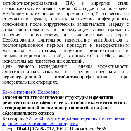
антибиотикопрофилактики (ПА) в хирургии стали
формироваться, начиная с конца 50-х годов прошлого века.
Необходимость их появления, прежде всего, была связана со
стремлением врачей, снизить количество инфекционных
осложнений после хирургических вмешательств. Наряду с
этим обстоятельством в последующем стали придавать
значения экономическому и экологическому факторам.
Необоснованно длительное применение антибиотиков в
послеоперационном периоде приводит к неэффективным
материальным затратам, индукции резистентности и
повышению риска инфекций, связанных с Cl. difficile, а также
нежелательных лекарственных явлений.
Цель данного исследования - оценка эффективности
амоксициллина/сульбактама в качестве препарата для
периоперационной антибиотикопрофилактики при
колоректальных операциях.
Комментарии (0)
Подробнее
Особенности этиологической структуры и фенотипа
резистентности возбудителей к антибиотикам вентилятор -
ассоциированной пневмонии развившейся на фоне
абдоминального сепсиса
Категория:
N2 - 2008
,
Антимикробная терапия
,
Интенсивная
терапия и анестезиология в хирургии
автор:
Tibald
| 17-08-2012, 19:17 | Просмотров: 6656