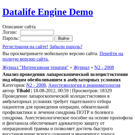
Datalife Engine Demo
Описание сайта
Логин:
Пароль:
Регистрация на сайте!
Забыли пароль?
Вы просматриваете мобильную версию сайта.
Перейти на
полную версию сайта.
Журнал "Интенсивная терапия"
»
Журнал
»
N2 - 2008
Анализ проведения лапароскопической холецистэктомии
под общим обезболиванием в амбулаторных условиях
Категория:
N2 - 2008
,
Анестезиология и реаниматология
автор:
Tibald
| 18-08-2012, 00:59 | Просмотров: 18329
Проведение лапароскопической холецистэктомии в
амбулаторных условиях требует тщательного отбора
пациентов для проведения операции, обязательной
профилактики и лечения синдрома ПОТР и болевого
синдрома. Анестезиологическое пособие на основе пропофола
и фентанила обеспечивает адекватную защиту от
операционной травмы и позволяет достичь быстрого
восстановление ясного сознания и мышечного тонуса.