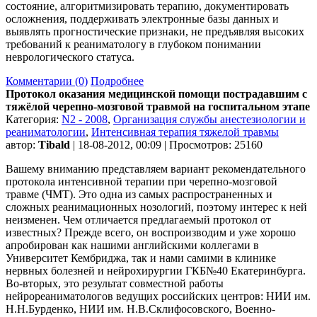
состояние, алгоритмизировать терапию, документировать
осложнения, поддерживать электронные базы данных и
выявлять прогностические признаки, не предъявляя высоких
требований к реаниматологу в глубоком понимании
неврологического статуса.
Комментарии (0)
Подробнее
Протокол оказания медицинской помощи пострадавшим с
тяжёлой черепно-мозговой травмой на госпитальном этапе
Категория:
N2 - 2008
,
Организация службы анестезиологии и
реаниматологии
,
Интенсивная терапия тяжелой травмы
автор:
Tibald
| 18-08-2012, 00:09 | Просмотров: 25160
Вашему вниманию представляем вариант рекомендательного
протокола интенсивной терапии при черепно-мозговой
травме (ЧМТ). Это одна из самых распространенных и
сложных реанимационных нозологий, поэтому интерес к ней
неизменен. Чем отличается предлагаемый протокол от
известных? Прежде всего, он воспроизводим и уже хорошо
апробирован как нашими английскими коллегами в
Университет Кембриджа, так и нами самими в клинике
нервных болезней и нейрохирургии ГКБ№40 Екатеринбурга.
Во-вторых, это результат совместной работы
нейрореаниматологов ведущих российских центров: НИИ им.
Н.Н.Бурденко, НИИ им. Н.В.Склифосовского, Военно-