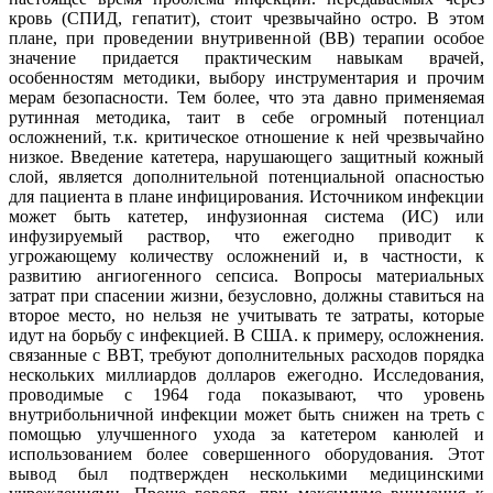
кровь (СПИД, гепатит), стоит чрезвычайно остро. В этом
плане, при проведении внутривенной (ВВ) терапии особое
значение придается практическим навыкам врачей,
особенностям методики, выбору инструментария и прочим
мерам безопасности. Тем более, что эта давно применяемая
рутинная методика, таит в себе огромный потенциал
осложнений, т.к. критическое отношение к ней чрезвычайно
низкое. Введение катетера, нарушающего защитный кожный
слой, является дополнительной потенциальной опасностью
для пациента в плане инфицирования. Источником инфекции
может быть катетер, инфузионная система (ИС) или
инфузируемый раствор, что ежегодно приводит к
угрожающему количеству осложнений и, в частности, к
развитию ангиогенного сепсиса. Вопросы материальных
затрат при спасении жизни, безусловно, должны ставиться на
второе место, но нельзя не учитывать те затраты, которые
идут на борьбу с инфекцией. В США. к примеру, осложнения.
связанные с ВВТ, требуют дополнительных расходов порядка
нескольких миллиардов долларов ежегодно. Исследования,
проводимые с 1964 года показывают, что уровень
внутрибольничной инфекции может быть снижен на треть с
помощью улучшенного ухода за катетером канюлей и
использованием более совершенного оборудования. Этот
вывод был подтвержден несколькими медицинскими