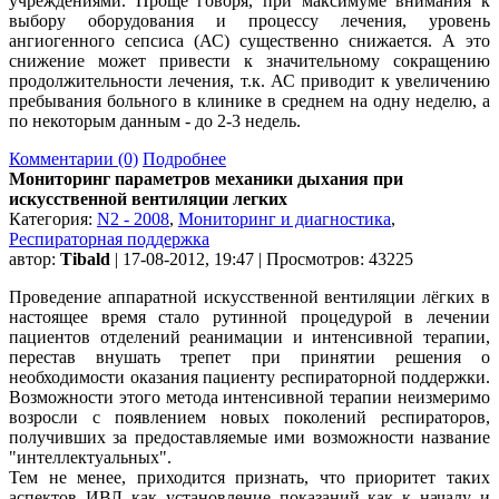
учреждениями. Проще говоря, при максимуме внимания к
выбору оборудования и процессу лечения, уровень
ангиогенного сепсиса (АС) существенно снижается. А это
снижение может привести к значительному сокращению
продолжительности лечения, т.к. АС приводит к увеличению
пребывания больного в клинике в среднем на одну неделю, а
по некоторым данным - до 2-3 недель.
Комментарии (0)
Подробнее
Мониторинг параметров механики дыхания при
искусственной вентиляции легких
Категория:
N2 - 2008
,
Мониторинг и диагностика
,
Респираторная поддержка
автор:
Tibald
| 17-08-2012, 19:47 | Просмотров: 43225
Проведение аппаратной искусственной вентиляции лёгких в
настоящее время стало рутинной процедурой в лечении
пациентов отделений реанимации и интенсивной терапии,
перестав внушать трепет при принятии решения о
необходимости оказания пациенту респираторной поддержки.
Возможности этого метода интенсивной терапии неизмеримо
возросли с появлением новых поколений респираторов,
получивших за предоставляемые ими возможности название
"интеллектуальных".
Тем не менее, приходится признать, что приоритет таких
аспектов ИВЛ как установление показаний как к началу и