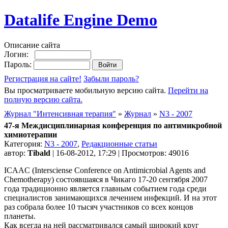
Datalife Engine Demo
Описание сайта
Логин:
Пароль:
Регистрация на сайте!
Забыли пароль?
Вы просматриваете мобильную версию сайта.
Перейти на
полную версию сайта.
Журнал "Интенсивная терапия"
»
Журнал
»
N3 - 2007
47-я Междисциплинарная конференция по антимикробной
химиотерапии
Категория:
N3 - 2007
,
Редакционные статьи
автор:
Tibald
| 16-08-2012, 17:29 | Просмотров: 49016
ICAAC (Intersciense Conference on Antimicrobial Agents and
Chemotherapy) состоявшаяся в Чикаго 17-20 сентября 2007
года традиционно является главным событием года среди
специалистов занимающихся лечением инфекций. И на этот
раз собрала более 10 тысяч участников со всех концов
планеты.
Как всегда на ней рассматривался самый широкий круг