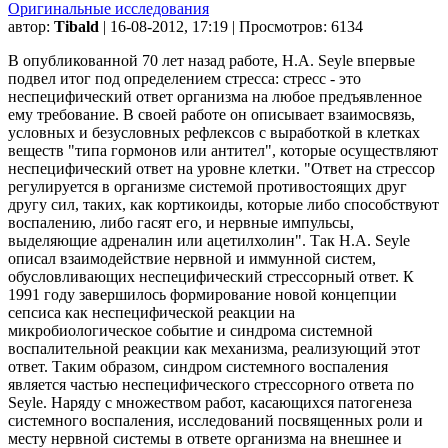
Оригинальные исследования
автор:
Tibald
| 16-08-2012, 17:19 | Просмотров: 6134
В опубликованной 70 лет назад работе, H.A. Seyle впервые
подвел итог под определением стресса: стресс - это
неспецифический ответ организма на любое предъявленное
ему требование. В своей работе он описывает взаимосвязь,
условных и безусловных рефлексов с выработкой в клетках
веществ "типа гормонов или антител", которые осуществляют
неспецифический ответ на уровне клетки. "Ответ на стрессор
регулируется в организме системой противостоящих друг
другу сил, таких, как кортикоиды, которые либо способствуют
воспалению, либо гасят его, и нервные импульсы,
выделяющие адреналин или ацетилхолин". Так H.A. Seyle
описал взаимодействие нервной и иммунной систем,
обусловливающих неспецифический стрессорный ответ. К
1991 году завершилось формирование новой концепции
сепсиса как неспецифической реакции на
микробиологическое событие и синдрома системной
воспалительной реакции как механизма, реализующий этот
ответ. Таким образом, синдром системного воспаления
является частью неспецифического стрессорного ответа по
Seyle. Наряду с множеством работ, касающихся патогенеза
системного воспаления, исследований посвященных роли и
месту нервной системы в ответе организма на внешнее и