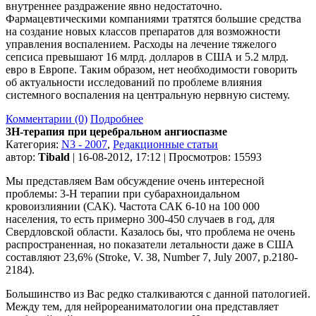
внутреннее раздражение явно недостаточно.
Фармацевтическими компаниями тратятся большие средства
на создание новых классов препаратов для возможности
управления воспалением. Расходы на лечение тяжелого
сепсиса превышают 16 млрд. долларов в США и 5.2 млрд.
евро в Европе. Таким образом, нет необходимости говорить
об актуальности исследований по проблеме влияния
системного воспаления на центральную нервную систему.
Комментарии (0)
Подробнее
3H-терапия при церебральном ангиоспазме
Категория:
N3 - 2007
,
Редакционные статьи
автор:
Tibald
| 16-08-2012, 17:12 | Просмотров: 15593
Мы представляем Вам обсуждение очень интересной
проблемы: 3-Н терапии при субарахноидальном
кровоизлиянии (САК). Частота САК 6-10 на 100 000
населения, то есть примерно 300-450 случаев в год, для
Свердловской области. Казалось бы, что проблема не очень
распространенная, но показатели летальности даже в США
составляют 23,6% (Stroke, V. 38, Number 7, July 2007, p.2180-
2184).
Большинство из Вас редко сталкиваются с данной патологией.
Между тем, для нейрореаниматологии она представляет