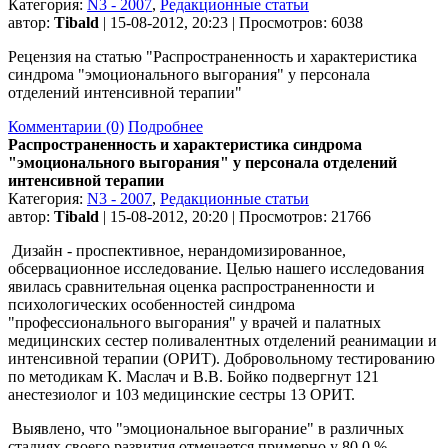
Категория:
N3 - 2007
,
Редакционные статьи
автор:
Tibald
| 15-08-2012, 20:23 | Просмотров: 6038
Рецензия на статью "Распространенность и характеристика
синдрома "эмоционального выгорания" у персонала
отделений интенсивной терапии"
Комментарии (0)
Подробнее
Распространенность и характеристика синдрома
"эмоционального выгорания" у персонала отделений
интенсивной терапии
Категория:
N3 - 2007
,
Редакционные статьи
автор:
Tibald
| 15-08-2012, 20:20 | Просмотров: 21766
Дизайн - проспективное, нерандомизированное,
обсервационное исследование. Целью нашего исследования
явилась сравнительная оценка распространенности и
психологических особенностей синдрома
"профессионального выгорания" у врачей и палатных
медицинских сестер поливалентных отделений реанимации и
интенсивной терапии (ОРИТ). Добровольному тестированию
по методикам К. Маслач и В.В. Бойко подвергнут 121
анестезиолог и 103 медицинские сестры 13 ОРИТ.
Выявлено, что "эмоциональное выгорание" в различных
стадиях своего развития отмечается примерно у 80,0 %