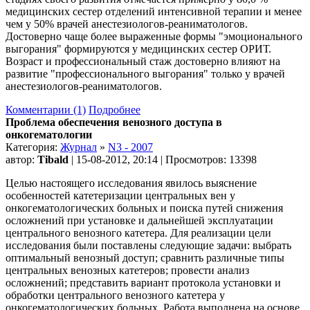
медицинских сестер отделений интенсивной терапии и менее
чем у 50% врачей анестезиологов-реаниматологов.
Достоверно чаще более выраженные формы "эмоционального
выгорания" формируются у медицинских сестер ОРИТ.
Возраст и профессиональный стаж достоверно влияют на
развитие "профессионального выгорания" только у врачей
анестезиологов-реаниматологов.
Комментарии (1)
Подробнее
Проблема обеспечения венозного доступа в
онкогематологии
Категория:
Журнал
»
N3 - 2007
автор:
Tibald
| 15-08-2012, 20:14 | Просмотров: 13398
Целью настоящего исследования явилось выяснение
особенностей катетеризации центральных вен у
онкогематологических больных и поиска путей снижения
осложнений при установке и дальнейшей эксплуатации
центрального венозного катетера. Для реализации цели
исследования были поставлены следующие задачи: выбрать
оптимальный венозный доступ; сравнить различные типы
центральных венозных катетеров; провести анализ
осложнений; представить вариант протокола установки и
обработки центрального венозного катетера у
онкогематологических больных. Работа выполнена на основе