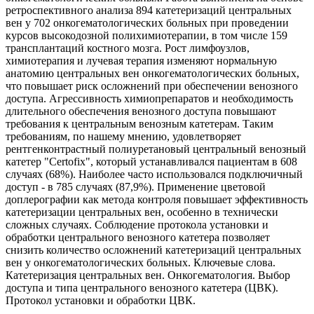
ретроспективного анализа 894 катетеризаций центральных
вен у 702 онкогематологических больных при проведении
курсов высокодозной полихимиотерапии, в том числе 159
трансплантаций костного мозга. Рост лимфоузлов,
химиотерапия и лучевая терапия изменяют нормальную
анатомию центральных вен онкогематологических больных,
что повышает риск осложнений при обеспечении венозного
доступа. Агрессивность химиопрепаратов и необходимость
длительного обеспечения венозного доступа повышают
требования к центральным венозным катетерам. Таким
требованиям, по нашему мнению, удовлетворяет
рентгенконтрастный полиуретановый центральный венозный
катетер "Certofix", который устанавливался пациентам в 608
случаях (68%). Наиболее часто использовался подключичный
доступ - в 785 случаях (87,9%). Применение цветовой
доплерографии как метода контроля повышает эффективность
катетеризации центральных вен, особенно в технически
сложных случаях. Соблюдение протокола установки и
обработки центрального венозного катетера позволяет
снизить количество осложнений катетеризаций центральных
вен у онкогематологических больных. Ключевые слова.
Катетеризация центральных вен. Онкогематология. Выбор
доступа и типа центрального венозного катетера (ЦВК).
Протокол установки и обработки ЦВК.