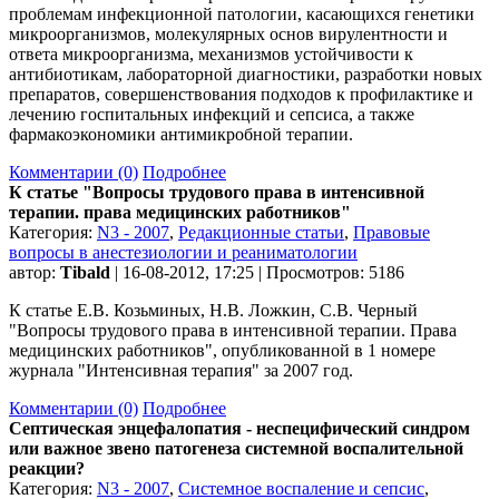
проблемам инфекционной патологии, касающихся генетики
микроорганизмов, молекулярных основ вирулентности и
ответа микроорганизма, механизмов устойчивости к
антибиотикам, лабораторной диагностики, разработки новых
препаратов, совершенствования подходов к профилактике и
лечению госпитальных инфекций и сепсиса, а также
фармакоэкономики антимикробной терапии.
Комментарии (0)
Подробнее
К статье "Вопросы трудового права в интенсивной
терапии. права медицинских работников"
Категория:
N3 - 2007
,
Редакционные статьи
,
Правовые
вопросы в анестезиологии и реаниматологии
автор:
Tibald
| 16-08-2012, 17:25 | Просмотров: 5186
К статье Е.В. Козьминых, Н.В. Ложкин, С.В. Черный
"Вопросы трудового права в интенсивной терапии. Права
медицинских работников", опубликованной в 1 номере
журнала "Интенсивная терапия" за 2007 год.
Комментарии (0)
Подробнее
Септическая энцефалопатия - неспецифический синдром
или важное звено патогенеза системной воспалительной
реакции?
Категория:
N3 - 2007
,
Системное воспаление и сепсис
,