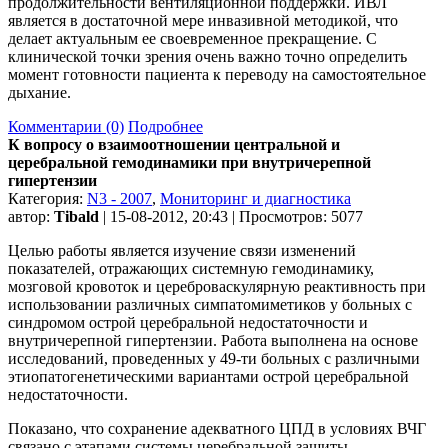
продолжительности вентиляционной поддержки. ИВЛ
является в достаточной мере инвазивной методикой, что
делает актуальным ее своевременное прекращение. С
клинической точки зрения очень важно точно определить
момент готовности пациента к переводу на самостоятельное
дыхание.
Комментарии (0)
Подробнее
К вопросу о взаимоотношении центральной и
церебральной гемодинамики при внутричерепной
гипертензии
Категория:
N3 - 2007
,
Мониторинг и диагностика
автор:
Tibald
| 15-08-2012, 20:43 | Просмотров: 5077
Целью работы является изучение связи изменений
показателей, отражающих системную гемодинамику,
мозговой кровоток и цереброваскулярную реактивность при
использовании различных симпатомиметиков у больных с
синдромом острой церебральной недостаточности и
внутричерепной гипертензии. Работа выполнена на основе
исследований, проведенных у 49-ти больных с различными
этиопатогенетическими вариантами острой церебральной
недостаточности.
Показано, что сохранение адекватного ЦПД в условиях ВЧГ
связано с этапами системы церебральной защиты.