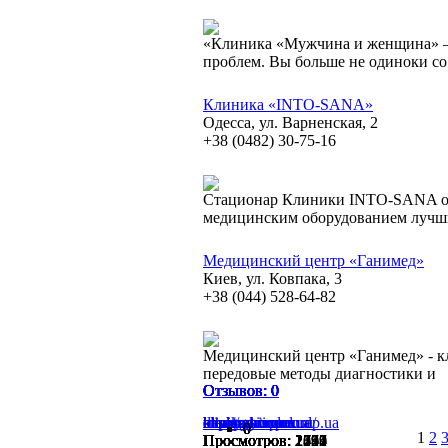
«Клиника «Мужчина и женщина» —
проблем. Вы больше не одиноки с
Клиника «INTO-SANA»
Одесса, ул. Варненская, 2
+38 (0482) 30-75-16
Стационар Клиники INTO-SANA о
медицинским оборудованием луч
Медицинский центр «Ганимед»
Киев, ул. Ковпака, 3
+38 (044) 528-64-82
Медицинский центр «Ганимед» - кл
передовые методы диагностики и
Отзывов: 0
Отзывов: 0
Отзывов: 0
Отзывов: 0
Отзывов: 0
Отзывов: 0
Отзывов: 0
Отзывов: 0
Отзывов: 0
Отзывов: 0
medongroup.ru
klinika4.ru
clinic-complex.ru
dia.zp.ua
kaplarosi.com.ua
smart-mrt.com
omega-kiev.ua
manandwomen.dp.ua
into-sana.com
http://ganimed.ua/
0
0
0
0
0
0
0
0
0
0
1
2
Просмотров: 1619
Просмотров: 1275
Просмотров: 2421
Просмотров: 2751
Просмотров: 2097
Просмотров: 1740
Просмотров: 1732
Просмотров: 1365
Просмотров: 2194
Просмотров: 2352