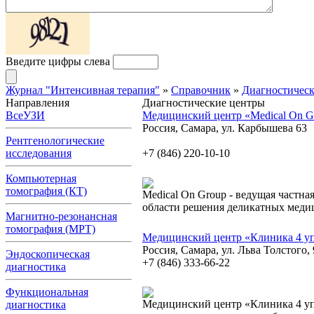
Введите цифры слева
Журнал "Интенсивная терапия"
»
Справочник
»
Диагностичес
Направления
Диагностические центры
Все
УЗИ
Медицинский центр «Medical On G
Россия, Самара, ул. Карбышева 63
Рентгенологические
исследования
+7 (846) 220-10-10
Компьютерная
томография (КТ)
Medical On Group - ведущая частн
области решения деликатных меди
Магнитно-резонансная
томография (МРТ)
Медицинский центр «Клиника 4 у
Россия, Самара, ул. Льва Толстого, 
Эндоскопическая
+7 (846) 333-66-22
диагностика
Функциональная
Медицинский центр «Клиника 4 уп
диагностика