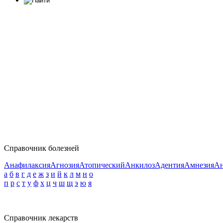
Справочник болезней
Анафилаксия
Агнозия
Атопический
Анкилоз
Адентия
Амнезия
Ан
а
б
в
г
д
е
ж
з
и
й
к
л
м
н
о
п
р
с
т
у
ф
х
ц
ч
ш
щ
э
ю
я
Справочник лекарств