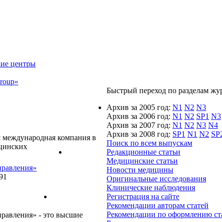
кие центры
roup»
Быстрый переход по разделам журн
Архив за 2005 год:
N1
N2
N3
Архив за 2006 год:
N1
N2
SP1
N3
Архив за 2007 год:
N1
N2
N3
N4
Архив за 2008 год:
SP1
N1
N2
SP
ая международная компания в
Поиск по всем выпускам
цинских
Редакционные статьи
Медицинские статьи
правления»
Новости медицины
91
Оригинальные исследования
Клинические наблюдения
Регистрация на сайте
Рекомендации авторам статей
Рекомендации по оформлению ст
равления» - это высшие