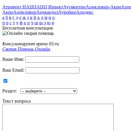
Атровент Н
АЦЦ
АЦЦ Инъект
Аугментин
Ацикловир-Акри
Аци
Акри
Ацикловир
Ацекардол
Ауробин
Ацидекс
а
б
в
г
д
е
ж
з
и
й
к
л
м
н
о
п
р
с
т
у
ф
х
ц
ч
ш
щ
э
ю
я
Бесплатная консультация
Консультируют врачи 03.ru
Скорая Помощь Онлайн
.
Ваше Имя:
Ваш Email:
Раздел:
Текст вопроса