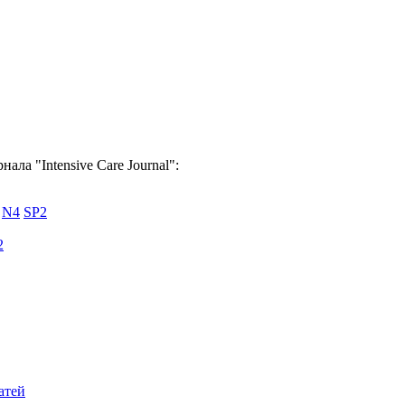
ала "Intensive Care Journal":
N4
SP2
2
атей