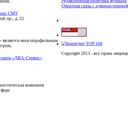
Редакционная политика журнала
ания,
Обратная связь с администрацие
ании СМТ
й пр., д. 22
 является многопрофильным
нтром,
Copyright 2013 - все права защи
мпания «ДИА-Сервис»
гностическая компания
сфере