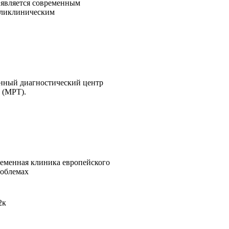
является современным
оликлиническим
нный диагностический центр
 (МРТ).
еменная клиника европейского
роблемах
2к