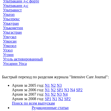
Ультракаин д-с форте
Ультракаин д-с
Ультравист
Ультоп
Ульсерекс
Улькуран
Улькометин
Ульгастран
Улкузал
Улкосан
Улкозол
Улзол
Угрин
Уголь активированный
Упсарин Упса
Быстрый переход по разделам журнала "Intensive Care Journal":
Архив за 2005 год:
N1
N2
N3
Архив за 2006 год:
N1
N2
SP1
N3
N4
SP2
Архив за 2007 год:
N1
N2
N3
N4
Архив за 2008 год:
SP1
N1
N2
SP2
Поиск по всем выпускам
Редакционные статьи