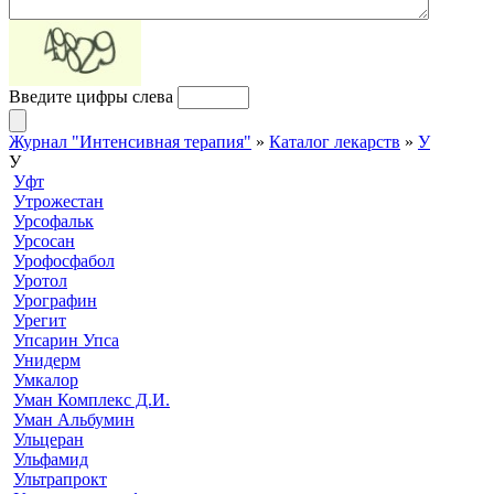
Введите цифры слева
Журнал "Интенсивная терапия"
»
Каталог лекарств
»
У
У
Уфт
Утрожестан
Урсофальк
Урсосан
Урофосфабол
Уротол
Урографин
Урегит
Упсарин Упса
Унидерм
Умкалор
Уман Комплекс Д.И.
Уман Альбумин
Ульцеран
Ульфамид
Ультрапрокт