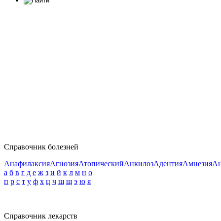
Справочник болезней
Анафилаксия
Агнозия
Атопический
Анкилоз
Адентия
Амнезия
Ан
а
б
в
г
д
е
ж
з
и
й
к
л
м
н
о
п
р
с
т
у
ф
х
ц
ч
ш
щ
э
ю
я
Справочник лекарств