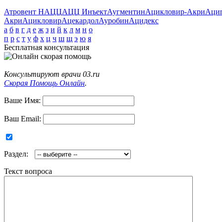
Атровент Н
АЦЦ
АЦЦ Инъект
Аугментин
Ацикловир-Акри
Аци
Акри
Ацикловир
Ацекардол
Ауробин
Ацидекс
а
б
в
г
д
е
ж
з
и
й
к
л
м
н
о
п
р
с
т
у
ф
х
ц
ч
ш
щ
э
ю
я
Бесплатная консультация
Консультируют врачи 03.ru
Скорая Помощь Онлайн
.
Ваше Имя:
Ваш Email:
Раздел:
Текст вопроса