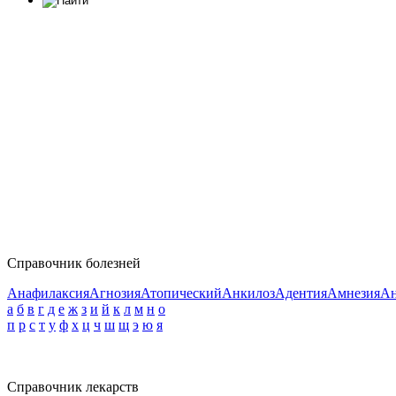
Справочник болезней
Анафилаксия
Агнозия
Атопический
Анкилоз
Адентия
Амнезия
Ан
а
б
в
г
д
е
ж
з
и
й
к
л
м
н
о
п
р
с
т
у
ф
х
ц
ч
ш
щ
э
ю
я
Справочник лекарств