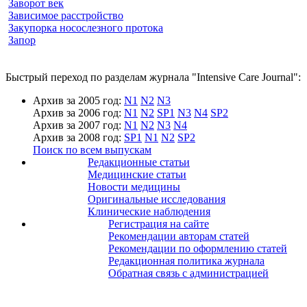
Заворот век
Зависимое расстройство
Закупорка носослезного протока
Запор
Быстрый переход по разделам журнала "Intensive Care Journal":
Архив за 2005 год:
N1
N2
N3
Архив за 2006 год:
N1
N2
SP1
N3
N4
SP2
Архив за 2007 год:
N1
N2
N3
N4
Архив за 2008 год:
SP1
N1
N2
SP2
Поиск по всем выпускам
Редакционные статьи
Медицинские статьи
Новости медицины
Оригинальные исследования
Клинические наблюдения
Регистрация на сайте
Рекомендации авторам статей
Рекомендации по оформлению статей
Редакционная политика журнала
Обратная связь с администрацией