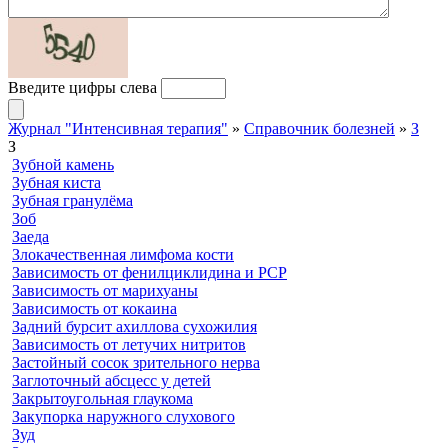
Введите цифры слева
Журнал "Интенсивная терапия"
»
Справочник болезней
»
З
З
Зубной камень
Зубная киста
Зубная гранулёма
Зоб
Заеда
Злокачественная лимфома кости
Зависимость от фенилциклидина и РСР
Зависимость от марихуаны
Зависимость от кокаина
Задний бурсит ахиллова сухожилия
Зависимость от летучих нитритов
Застойный сосок зрительного нерва
Заглоточный абсцесс у детей
Закрытоугольная глаукома
Закупорка наружного слухового
Зуд