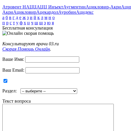
Атровент Н
АЦЦ
АЦЦ Инъект
Аугментин
Ацикловир-Акри
Аци
Акри
Ацикловир
Ацекардол
Ауробин
Ацидекс
а
б
в
г
д
е
ж
з
и
й
к
л
м
н
о
п
р
с
т
у
ф
х
ц
ч
ш
щ
э
ю
я
Бесплатная консультация
Консультируют врачи 03.ru
Скорая Помощь Онлайн
.
Ваше Имя:
Ваш Email:
Раздел:
Текст вопроса