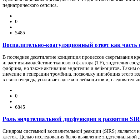
педиатрического сепсиса.
0
5485
Воспалительно-коагуляционный ответ как часть 
В последнее десятилетие концепция процессов свертывания кро
играет взаимодействие тканевого фактора (TF), эндотелия сос
фибрина, но также активация эндотелия и лейкоцитов. Таким 
значение в генерации тромбина, поскольку ингибиция этого вз
в свою очередь, усиливает адгезию лейкоцитов и, следовательн
0
6845
Роль эндотелиальной дисфункции в развитии SIR
Синдром системной воспалительной реакции (SIRS) является 
клеток. Целью исследования было выявление эндотелиальной д