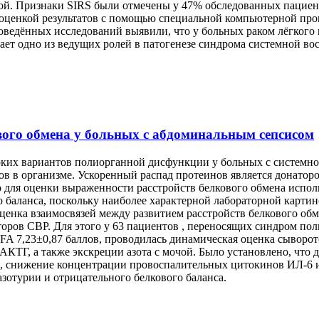
льной. Признаки SIRS были отмечены у 47% обследованных паци
оценкой результатов с помощью специальной компьютерной про
оведённых исследований выявили, что у больных раком лёгкого
т одно из ведущих ролей в патогенезе синдрома системной во
вого обмена у больных с абдоминальным сепсисом
рких вариантов полиорганной дисфункции у больных с системно
в в организме. Ускоренный распад протеинов является донатор
то для оценки выраженности расстройств белкового обмена испо
го баланса, поскольку наиболее характерной лабораторной карти
ценка взаимосвязей между развитием расстройств белкового об
ров CВР. Для этого у 63 пациентов , переносящих синдром по
A 7,23±0,87 баллов, проводилась динамическая оценка сыворото
а, АКТГ, а также экскреции азота с мочой. Было установлено, ч
ли, снижение концентрации провоспалительных цитокинов ИЛ-6 и
зотурии и отрицательного белкового баланса.