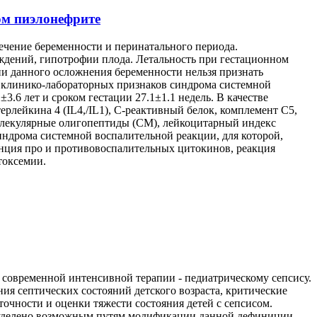
ом пиэлонефрите
чение беременности и перинатального периода.
ождений, гипотрофии плода. Летальность при гестационном
ии данного осложнения беременности нельзя признать
а клинико-лабораторных признаков синдрома системной
.6 лет и сроком гестации 27.1±1.1 недель. В качестве
лейкина 4 (IL4,/IL1), С-реактивный белок, комплемент С5,
олекулярные олигопептиды (СМ), лейкоцитарный индекс
ндрома системной воспалительной реакции, для которой,
нция про и противовоспалительных цитокинов, реакция
токсемии.
 современной интенсивной терапии - педиатрическому сепсису.
ия септических состояний детского возраста, критические
точности и оценки тяжести состояния детей с сепсисом.
е уделено возможным путям модификации данной дефиниции