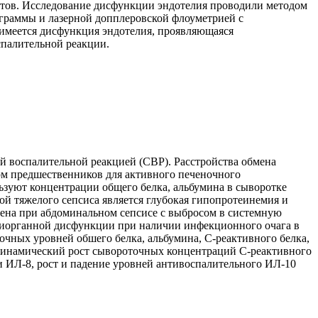
ентов. Исследование дисфункции эндотелия проводили методом
граммы и лазерной допплеровской флоуметрией с
 имеется дисфункция эндотелия, проявляющаяся
спалительной реакции.
й воспалительной реакцией (СВР). Расстройства обмена
ом предшественников для активного печеночного
льзуют концентрации общего белка, альбумина в сыворотке
ной тяжелого сепсиса является глубокая гипопротеинемия и
мена при абдоминальном сепсисе с выбросом в системную
лиорганной дисфункции при наличии инфекционного очага в
чных уровней обшего белка, альбумина, С-реактивного белка,
то динамический рост сывороточных концентраций С-реактивного
 ИЛ-8, рост и падение уровней антивоспалительного ИЛ-10