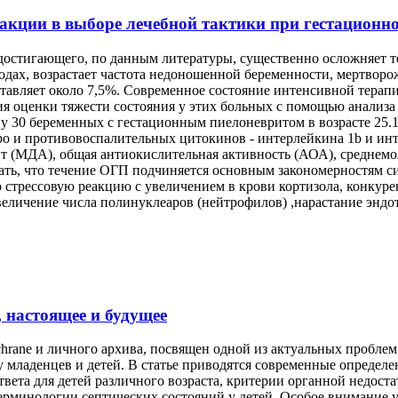
акции в выборе лечебной тактики при гестационн
остигающего, по данным литературы, существенно осложняет те
родах, возрастает частота недоношенной беременности, мертвор
ставляет около 7,5%. Cовременное состояние интенсивной терап
ия оценки тяжести состояния у этих больных с помощью анализ
 30 беременных с гестационным пиелоневритом в возрасте 25.1±3
 и противовоспалительных цитокинов - интерлейкина 1b и интер
т (МДА), общая антиокислительная активность (АОА), среднем
ь, что течение ОГП подчиняется основным закономерностям си
стрессовую реакцию с увеличением в крови кортизола, конкуре
величение числа полинуклеаров (нейтрофилов) ,нарастание эндо
 настоящее и будущее
chrane и личного архива, посвящен одной из актуальных проблем
младенцев и детей. В статье приводятся современные определен
вета для детей различного возраста, критерии органной недоста
ерминологии септических состояний у детей. Особое внимани