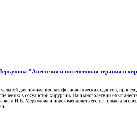
ркулова "Анестезия и интенсивная терапия в хирур
туальной для понимания патофизиологических сдвигов, происход
еспечению в сосудистой хирургии. Наш многолетний опыт анесте
арка и И.В. Меркулова и порекомендовать его не только для спе
ии.