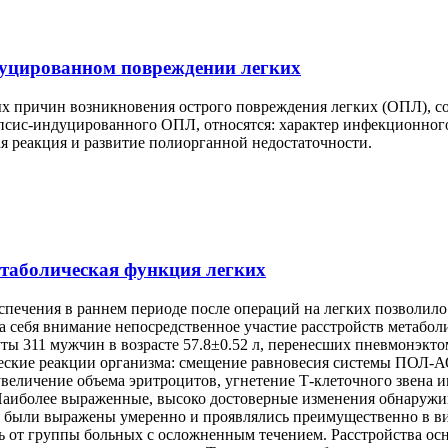
дуцированном повреждении легких
тых причин возникновения острого повреждения легких (ОПЛ), с
псис-индуцированного ОПЛ, относятся: характер инфекционного
я реакция и развитие полиорганной недостаточности.
етаболическая функция легких
печения в раннем периоде после операций на легких позволило
 себя внимание непосредственное участие расстройств метабол
ы 311 мужчин в возрасте 57.8±0.52 л, перенесших пневмонэкто
ческие реакции организма: смещение равновесия системы ПОЛ-А
еличение объема эритроцитов, угнетение Т-клеточного звена им
. Наиболее выраженные, высоко достоверные изменения обнаружи
были выражены умеренно и проявлялись преимущественно в вид
ь от группы больных с осложненным течением. Расстройства о