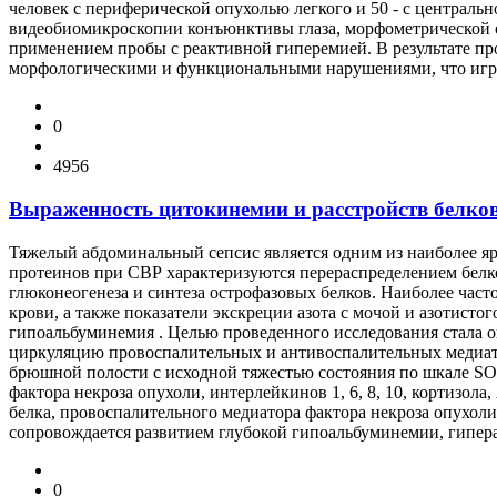
человек с периферической опухолью легкого и 50 - с центра
видеобиомикроскопии конъюнктивы глаза, морфометрической 
применением пробы с реактивной гиперемией. В результате пр
морфологическими и функциональными нарушениями, что играе
0
4956
Выраженность цитокинемии и расстройств белко
Тяжелый абдоминальный сепсис является одним из наиболее я
протеинов при СВР характеризуются перераспределением белко
глюконеогенеза и синтеза острофазовых белков. Наиболее час
крови, а также показатели экскреции азота с мочой и азотисто
гипоальбуминемия . Целью проведенного исследования стала о
циркуляцию провоспалительных и антивоспалительных медиато
брюшной полости с исходной тяжестью состояния по шкале SOF
фактора некроза опухоли, интерлейкинов 1, 6, 8, 10, кортизол
белка, провоспалительного медиатора фактора некроза опухо
сопровождается развитием глубокой гипоальбуминемии, гипера
0