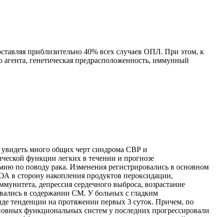
оставляя приблизительно 40% всех случаев ОПЛ. При этом, к
 агента, генетическая предрасположенность, иммунный
 увидеть много общих черт синдрома СВР и
ической функции легких в течении и прогнозе
мию по поводу рака. Изменения регистрировались в основном
ОА в сторону накопления продуктов пероксидации,
мунитета, депрессия сердечного выброса, возрастание
вались в содержании СМ. У больных с гладким
е тенденции на протяжении первых 3 суток. Причем, по
сновных функциональных систем у последних прогрессировали