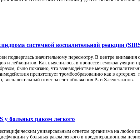
синдрома системной воспалительной реакции (SIR
ви подверглась значительному пересмотру. В центре внимания о
удов и лейкоцитов. Как выяснилось, в процессе гемокоагуляции 
образом, было показано, что взаимодействие между воспалител
аимодействия препятствует тромбообразованию как в артериях, 
о, воспалительный ответ за счет обнажения P- и S-селектинов.
S у больных раком легкого
неспецифическим универсальным ответом организма на любое по
исфункции у больных раком легкого в предоперационном период