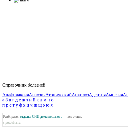
Справочник болезней
Анафилаксия
Агнозия
Атопический
Анкилоз
Адентия
Амнезия
Ан
а
б
в
г
д
е
ж
з
и
й
к
л
м
н
о
п
р
с
т
у
ф
х
ц
ч
ш
щ
э
ю
я
Разбираем:
отделка СИП дома пошагово
— все этапы.
sipotdelka.ru