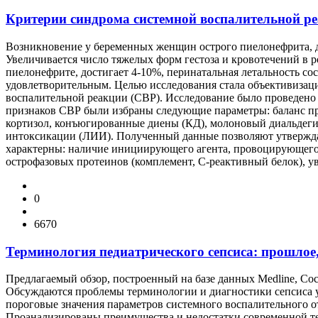
Критерии синдрома системной воспалительной ре
Возникновение у беременных женщин острого пиелонефрита, д
Увеличивается число тяжелых форм гестоза и кровотечений в 
пиелонефрите, достигает 4-10%, перинатальная летальность со
удовлетворительным. Целью исследования стала объективизац
воспалительной реакции (СВР). Исследование было проведено у
признаков СВР были избраны следующие параметры: баланс про
кортизол, конъюгированные диены (КД), молоновый диальдеги
интоксикации (ЛИИ). Полученный данные позволяют утверждат
характерны: наличие инициирующего агента, провоцирующего 
острофазовых протеинов (комплемент, С-реактивный белок), у
0
6670
Терминология педиатрического сепсиса: прошлое,
Предлагаемый обзор, построенный на базе данных Medline, Co
Обсуждаются проблемы терминологии и диагностики сепсиса у 
пороговые значения параметров системного воспалительного от
Проанализированы преимущества и недостатки современной т