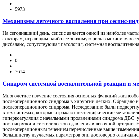
5973
Механизмы легочного воспаления при сеспис-ин
На сегодняшний день, сепсис является одной из наиболее час
факторам, играющим наиболее значимую роль в механизмах се
дисбаланс, сопутствующая патология, системная воспалительна
0
7614
Синдром системной воспалительной реакции и м
Многолетнее изучение состояния основных функций жизнеобес
послеоперационного синдрома в хирургии легких. Обращало на
послеоперационного синдрома. Исследованию были подвергнут
в тех системах, которые отражают неспецифические метаболи
гиперкоагуляция с начальными проявлениями синдрома ДВС, ув
постнагрузки и систолического давления в легочной артерии
послеоперационным течением перечисленные выше изменения 
большинству изучаемых параметров они достоверно отличалис