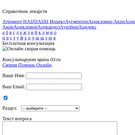
Справочник лекарств
Атровент Н
АЦЦ
АЦЦ Инъект
Аугментин
Ацикловир-Акри
Аци
Акри
Ацикловир
Ацекардол
Ауробин
Ацидекс
а
б
в
г
д
е
ж
з
и
й
к
л
м
н
о
п
р
с
т
у
ф
х
ц
ч
ш
щ
э
ю
я
Бесплатная консультация
Консультируют врачи 03.ru
Скорая Помощь Онлайн
.
Ваше Имя:
Ваш Email:
Раздел:
Текст вопроса