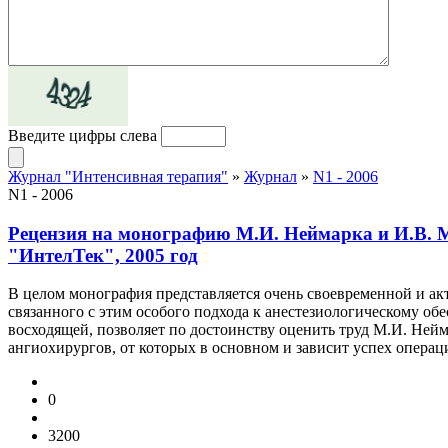
Введите цифры слева
Журнал "Интенсивная терапия"
»
Журнал
»
N1 - 2006
N1 - 2006
Рецензия на монографию М.И. Неймарка и И.В. Ме
"ИнтелТек", 2005 год
В целом монография представляется очень своевременной и ак
связанного с этим особого подхода к анестезиологическому об
восходящей, позволяет по достоинству оценить труд М.И. Нейм
ангиохирургов, от которых в основном и зависит успех операц
0
3200