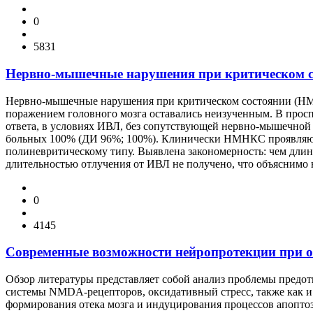
0
5831
Нервно-мышечные нарушения при критическом с
Нервно-мышечные нарушения при критическом состоянии (НМН
поражением головного мозга оставались неизученным. В прос
ответа, в условиях ИВЛ, без сопутствующей нервно-мышечной
больных 100% (ДИ 96%; 100%). Клинически НМНКС проявляютс
полиневритическому типу. Выявлена закономерность: чем дл
длительностью отлучения от ИВЛ не получено, что объяснимо
0
4145
Современные возможности нейропротекции при о
Обзор литературы представляет собой анализ проблемы предот
системы NMDA-рецепторов, оксидативный стресс, также как 
формирования отека мозга и индуцирования процессов апопто