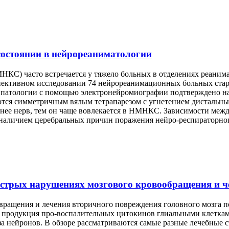
остоянии в нейрореаниматологии
КС) часто встречается у тяжело больных в отделениях реани
пективном исследовании 74 нейрореанимационных больных старш
 патологии с помощью электронейромиографии подтверждено на
я симметричным вялым тетрапарезом с угнетением дистальных
иннее нерв, тем он чаще вовлекается в НМНКС. Зависимости м
 наличием церебральных причин поражения нейро-респираторно
стрых нарушениях мозгового кровообращения и че
вращения и лечения вторичного повреждения головного мозга п
и продукция про-воспалительных цитокинов глиальными клетка
за нейронов. В обзоре рассматриваются самые разные лечебные