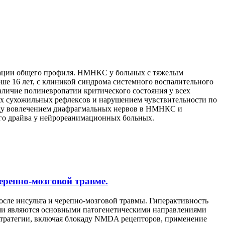
мации общего профиля. НМНКС у больных с тяжелым
е 16 лет, с клиникой синдрома системного воспалительного
личие полиневропатии критического состояния у всех
 сухожильных рефлексов и нарушением чувствительности по
ежду вовлечением диафрагмальных нервов в НМНКС и
го драйва у нейрореанимационных больных.
репно-мозговой травме.
осле инсульта и черепно-мозговой травмы. Гиперактивность
ми являются основными патогенетическими направлениями
 стратегии, включая блокаду NMDA рецепторов, применение