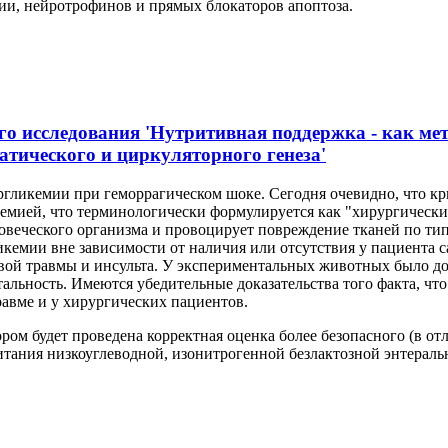
и, нейротрофинов и прямых блокаторов апоптоза.
о исследования 'Нутритивная поддержка - как мет
атического и циркуляторного генеза'
ергликемии при геморрагическом шоке. Сегодня очевидно, что к
кемией, что терминологически формулируется как "хирургическ
ловеческого организма и провоцирует повреждение тканей по ти
кемии вне зависимости от наличия или отсутствия у пациента 
вой травмы и инсульта. У экспериментальных животных было до
льность. Имеются убедительные доказательства того факта, что
авме и у хирургических пациентов.
ром будет проведена корректная оценка более безопасного (в о
тания низкоуглеводной, изонитрогенной безлактозной энтераль