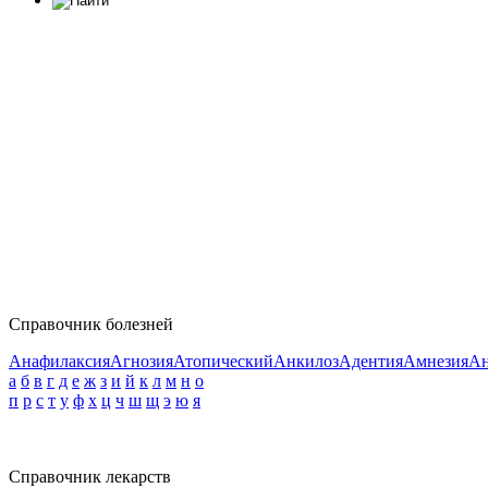
Справочник болезней
Анафилаксия
Агнозия
Атопический
Анкилоз
Адентия
Амнезия
Ан
а
б
в
г
д
е
ж
з
и
й
к
л
м
н
о
п
р
с
т
у
ф
х
ц
ч
ш
щ
э
ю
я
Справочник лекарств