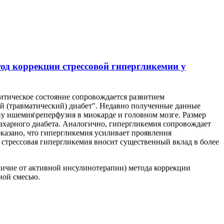
од коррекции стрессовой гипергликемии у
ритическое состояние сопровождается развитием
ий (травматический) диабет". Недавно полученные данные
пу ишемия\реперфузия в миокарде и головном мозге. Размер
сахарного диабета. Аналогично, гипергликемия сопровождает
казано, что гипергликемия усиливает проявления
 стрессовая гипергликемия вносит существенный вклад в более
тличие от активной инсулинотерапии) метода коррекции
ной смесью.