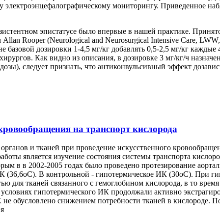
у электроэнцефалографическому мониторингу. Приведенное наб
езистентном эпистатусе было впервые в нашей практике. Принято
an Rooper (Neurological and Neurosurgical Intensive Care, LWW,
е базовой дозировки 1-4,5 мг/кг добавлять 0,5-2,5 мг/кг каждые
ирургов. Как видно из описания, в дозировке 3 мг/кг/ч назна
озы), следует признать, что антиконвульсивный эффект дозавис
кровообращения на транспорт кислорода
ы органов и тканей при проведение искусственного кровообраще
аботы является изучение состояния системы транспорта кислор
рым в в 2002-2005 годах было проведено протезирование аортал
К (36,6оС). В контрольной - гипотермическое ИК (30оС). При 
ью для тканей связанного с гемоглобином кислорода, в то врем
в условиях гипотермического ИК продолжали активно экстрагир
К не обусловлено снижением потребности тканей в кислороде. 
ия