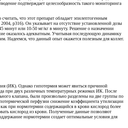
людение подтверждает целесообразность такого мониторинга
 считать, что этот препарат обладает эпилептогенным
 2004, p316). Он указывает на отсутствие установленной дозы
 45 минут или 10-50 мг/кг в минуту. Решение о назначении
чение оказалось адекватным. Учитывая последующую динамику
им. Надеемся, что данный опыт окажется полезным для коллег.
ния (ИК). Однако гипотермия может явиться причиной
ода при двух различных температурных режимах ИК. После
ьного клапана, были произвольно разделены на две группы по
гипотермической перфузии снижение коэффициента утилизации
я как при нормотермии содержащийся в крови кислород более
овать кислород из крови. Полученные данные позволяют
Поддержание нормотермии создает оптимальные условия для