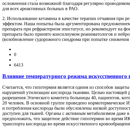
осложнения стала возможной благодаря регулярно проводимом
для всех ареактивных больных в РАО.
2. Использование кетамина в качестве терапии отчаяния при р
эффектом. Наша попытка была аргументирована предложением All
препарата при рефрактерном эпистатусе, но рекомендует на фон
препарата было принято консилиумом реаниматологов и нейрох
(возобновление судорожного синдрома при попытке снижения д
0
6413
Влияние температурного режима искусственного 
Считается, что гипотермия является одним из способов защит
нарушений утилизации кислорода тканями. Целью настоящей р
разрешения Этического комитета больницы 40, пациентов, кото
20 человек. В основной группе проведено нормотермическое И
и потребления кислорода были обусловлены низкой доступност
доступен для тканей. Органы с активным метаболизмом даже 
предположить, что защитное действие гипотермии во время И
транспорта кислорода во время искусственного кровообращен