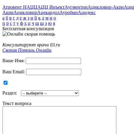
Атровент Н
АЦЦ
АЦЦ Инъект
Аугментин
Ацикловир-Акри
Аци
Акри
Ацикловир
Ацекардол
Ауробин
Ацидекс
а
б
в
г
д
е
ж
з
и
й
к
л
м
н
о
п
р
с
т
у
ф
х
ц
ч
ш
щ
э
ю
я
Бесплатная консультация
Консультируют врачи 03.ru
Скорая Помощь Онлайн
.
Ваше Имя:
Ваш Email:
Раздел:
Текст вопроса