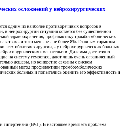
ческих осложнений у нейрохирургических
тся одним из наиболее противоречивых вопросов в
и, в нейрохирургии ситуация остается без существенной
темой здравоохранения, профилактику тромбоэмболических
ьствах - и того меньше - не более 8%. Главным тормозом
о всех областях хирургии, - у нейрохирургических больных
 нейрохирургических вмешательств. Дилемма достаточно
щие на систему гемостаза, дают лишь очень ограниченный
тельно дешевы, но конкретно связаны с риском
ированный метод профилактики тромбоэмболических
ических больных и попытались оценить его эффективность и
 гипертензии (ВЧГ). В настоящее время эта проблема