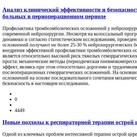
Анализ клинической эффективности и безопасно
больных в периоперационном периоде
Профилактика тромбоэмболических осложнений у нейрохирурги
современной нейрохирургии. Несмотря на колоссальный прогре
динамики и согласно статистическим исследованиям, проведе
осложнений получают не более 25-30 % нейрохирургических бо
внедрения эффективной профилактики тромбоэмболических осл
является относительно высокий риск тяжелых геморрагически
проста: механические методы (периодическая пневмокомпресси
эффект, являясь при этом относительно дорогими и трудоемки
послеоперационных геморрагических осложнений. На основан
осложнений на основе последовательного сочетания механиче
безопасность в настоящем исследовании.
0
4449
Новые подходы к респираторной терапии острой 
Одной из ключевых проблем интенсивной терапии острой цереб