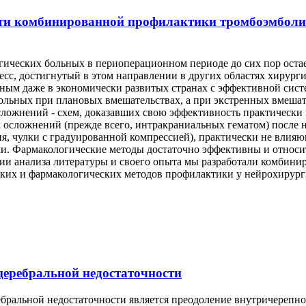
сти комбинированной профилактики тромбоэмболи
ческих больных в периоперационном периоде до сих пор остае
сс, достигнутый в этом направлении в других областях хирурги
нным даже в экономически развитых странах с эффективной сис
льных при плановых вмешательствах, а при экстренных вмешател
ожнений - схем, доказавших свою эффективность практически в
х осложнений (прежде всего, интракраниальных гематом) после
я, чулки с градуированной компрессией), практически не влияю
ми. Фармакологические методы достаточно эффективны и относи
ии анализа литературы и своего опыта мы разработали комбин
ских и фармакологических методов профилактики у нейрохирург
церебральной недостаточности
ральной недостаточности является преодоление внутричерепной